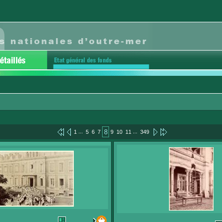
...
...
8
1
5
6
7
9
10
11
349