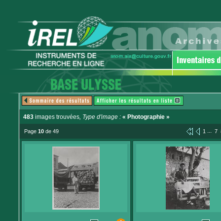
483
images trouvées
, Type d'image :
« Photographie »
...
Page
10
de 49
1
7