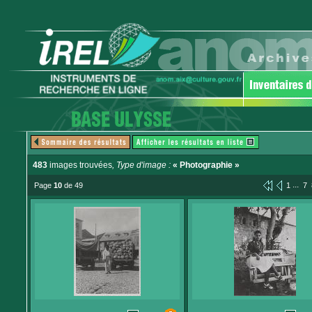
483
images trouvées
, Type d'image :
« Photographie »
...
Page
10
de 49
1
7