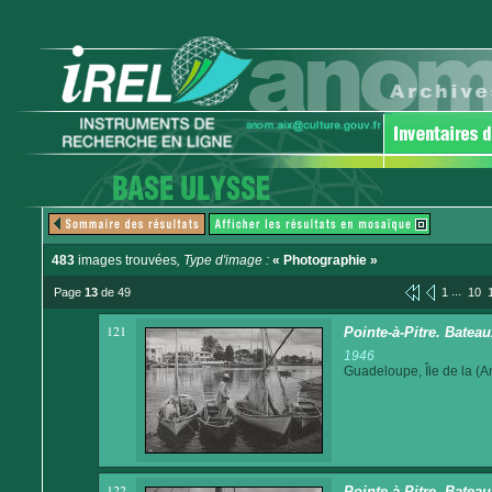
483
images trouvées
, Type d'image :
« Photographie »
...
Page
13
de 49
1
10
121
Pointe-à-Pitre. Batea
1946
Guadeloupe, Île de la (An
122
Pointe-à-Pitre. Batea