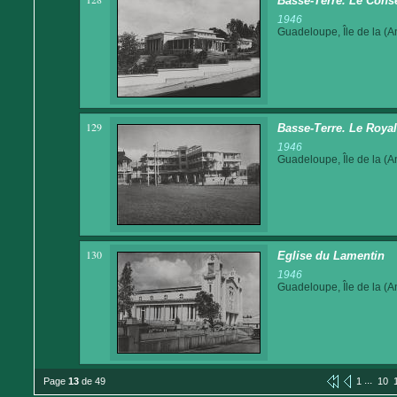
Basse-Terre. Le Conse
1946
Guadeloupe, Île de la (An
129
Basse-Terre. Le Royal
1946
Guadeloupe, Île de la (An
130
Eglise du Lamentin
1946
Guadeloupe, Île de la (An
...
Page
13
de 49
1
10