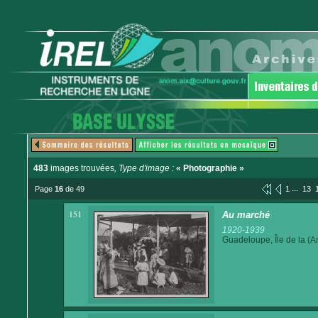
483
images trouvées
, Type d'image :
« Photographie »
...
Page
16
de 49
1
13
151
Au marché
1920-1939
Guadeloupe, Île de la (An