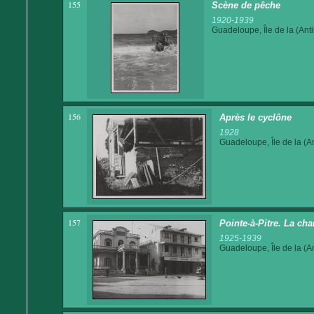
155
Scène de pêche
1920-1939
Guadeloupe, Île de la (Anti
156
Après le cyclône
1928
Guadeloupe, Île de la (An
157
Pointe-à-Pitre. La c
1925-1939
Guadeloupe, Île de la (An