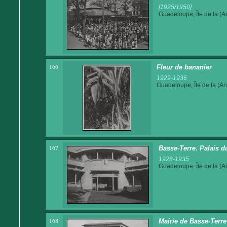
[1925/1950]
Guadeloupe, Île de la (An
166
Fleur de bananier
1929-1936
Guadeloupe, Île de la (Ant
167
Basse-Terre. Palais 
1928-1935
Guadeloupe, Île de la (An
168
Mairie de Basse-Terre 