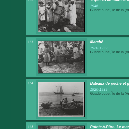
1946
Guadeloupe, Île de la (An
163
Marché
1920-1939
Guadeloupe, Île de la (An
164
Bâteaux de pêche et g
1920-1939
Guadeloupe, Île de la (An
165
Pointe-à-Pitre. Le ma