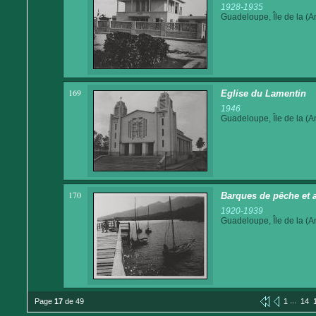
1928-1935
Guadeloupe, Île de la (An
169
Eglise du Lamentin
1946
Guadeloupe, Île de la (An
170
Barques de pêche et
1920-1939
Guadeloupe, Île de la (An
...
Page
17
de 49
1
14