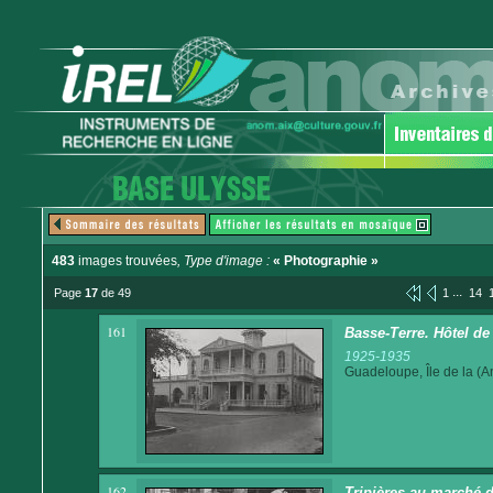
483
images trouvées
, Type d'image :
« Photographie »
...
Page
17
de 49
1
14
161
Basse-Terre. Hôtel de 
1925-1935
Guadeloupe, Île de la (An
162
Tripières au marché 