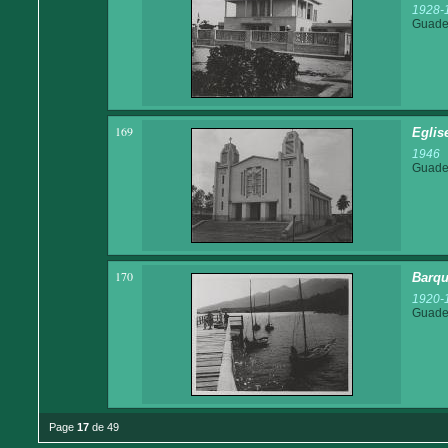
1928-
Guadel
169
Eglis
1946
Guadel
170
Barqu
1920-
Guadel
Page
17
de 49