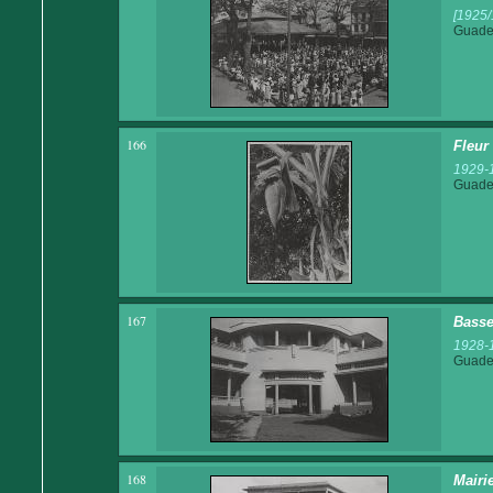
[1925/
Guadel
166
Fleur
1929-
Guadel
167
Basse
1928-
Guadel
168
Mairi