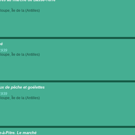
oupe, Île de la (Antilles)
hé
1939
oupe, Île de la (Antilles)
ux de pêche et goélettes
1939
oupe, Île de la (Antilles)
e-à-Pitre. Le marché