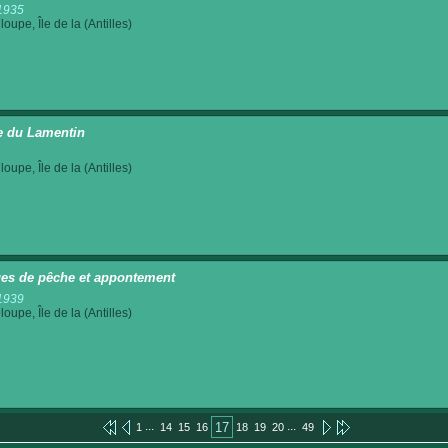
1935
oupe, Île de la (Antilles)
e du Lamentin
oupe, Île de la (Antilles)
es de pêche et appontement
1939
oupe, Île de la (Antilles)
...
...
17
1
14
15
16
18
19
20
49