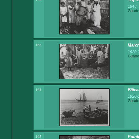
1946
Guadel
163
Marc
1920-
Guadel
164
Bâtea
1920-
Guadel
165
Point