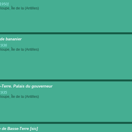
1950]
oupe, Île de la (Antilles)
 de bananier
1936
oupe, Île de la (Antilles)
-Terre. Palais du gouverneur
1935
oupe, Île de la (Antilles)
e de Basse-Terre [sic]