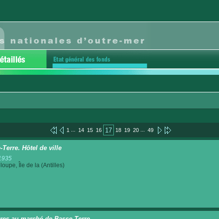
...
...
17
1
14
15
16
18
19
20
49
Terre. Hôtel de ville
1935
oupe, Île de la (Antilles)
ères au marché de Basse-Terre