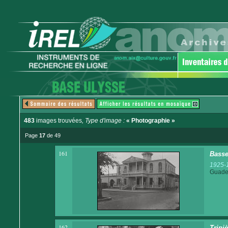
483
images trouvées
, Type d'image :
« Photographie »
Page
17
de 49
161
Basse-
1925-
Guadel
162
Tripi