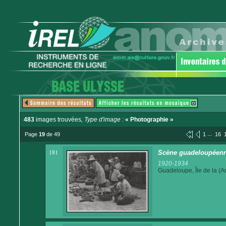
483
images trouvées
, Type d'image :
« Photographie »
...
Page
19
de 49
1
16
181
Scène guadeloupéenn
1920-1934
Guadeloupe, Île de la (An