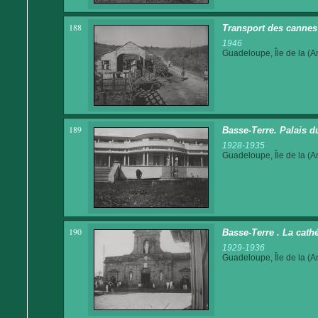
188
Transport des cannes
1946
Guadeloupe, Île de la (An
189
Basse-Terre. Palais 
1928-1935
Guadeloupe, Île de la (An
190
Basse-Terre . La cath
1929-1936
Guadeloupe, Île de la (An