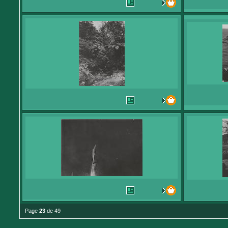
Page
23
de 49