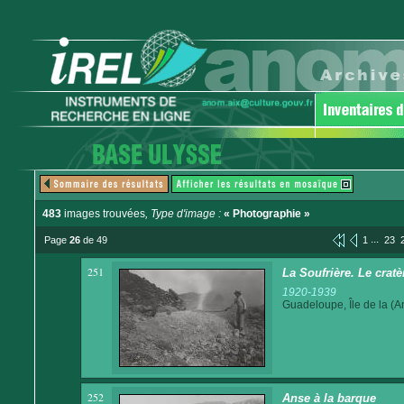
483
images trouvées
, Type d'image :
« Photographie »
...
Page
26
de 49
1
23
251
La Soufrière. Le crat
1920-1939
Guadeloupe, Île de la (An
252
Anse à la barque