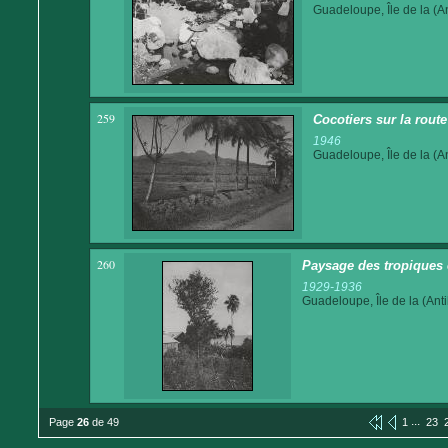
Guadeloupe, Île de la (An
259
Cocotiers sur la route 
1946
Guadeloupe, Île de la (An
260
Paysage des tropiques
1929-1936
Guadeloupe, Île de la (Anti
...
Page
26
de 49
1
23