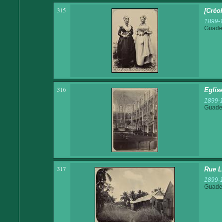
315
[Créo
1899-
Guadel
316
Eglise
1899-
Guadel
317
Rue L
1899-
Guadel