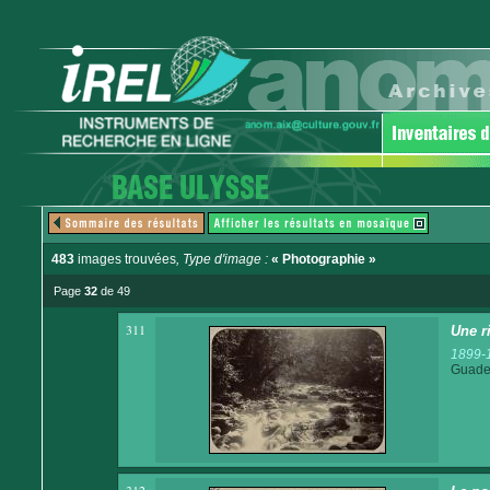
483
images trouvées
, Type d'image :
« Photographie »
Page
32
de 49
311
Une r
1899-
Guadel