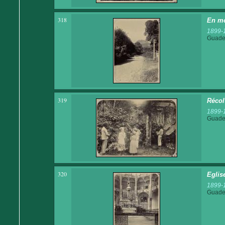
318
En mo
1899-
Guadel
319
Récol
1899-
Guadel
320
Eglise
1899-
Guadel