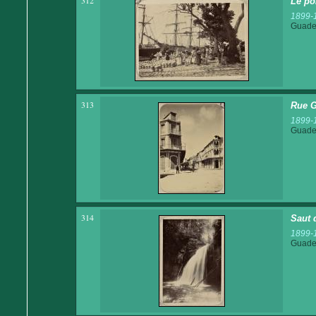
312
Le po
1899-
Guadel
313
Rue G
1899-
Guadel
314
Saut 
1899-
Guadel