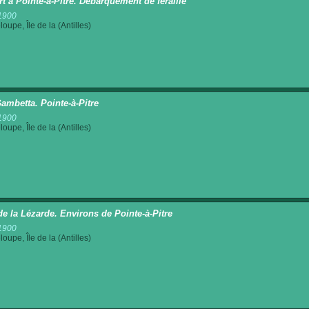
rt à Pointe-à-Pitre. Débarquement de féraille
1900
oupe, Île de la (Antilles)
ambetta. Pointe-à-Pitre
1900
oupe, Île de la (Antilles)
de la Lézarde. Environs de Pointe-à-Pitre
1900
oupe, Île de la (Antilles)