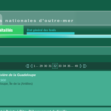
...
...
32
1
29
30
31
33
34
35
49
ivière de la Guadeloupe
1900
oupe, Île de la (Antilles)