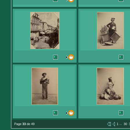
...
Page
33
de 49
1
30