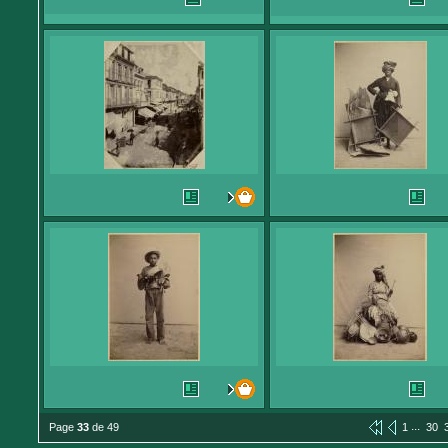
...
Page
33
de 49
1
30