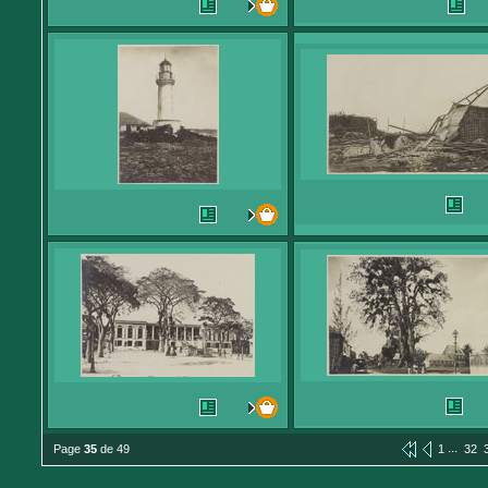
...
Page
35
de 49
1
32