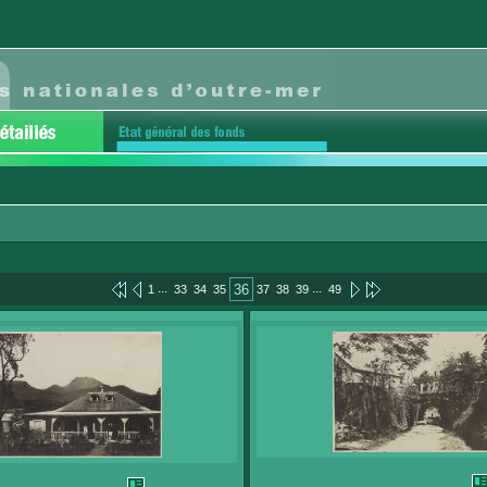
...
...
36
1
33
34
35
37
38
39
49