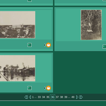
...
...
36
1
33
34
35
37
38
39
49