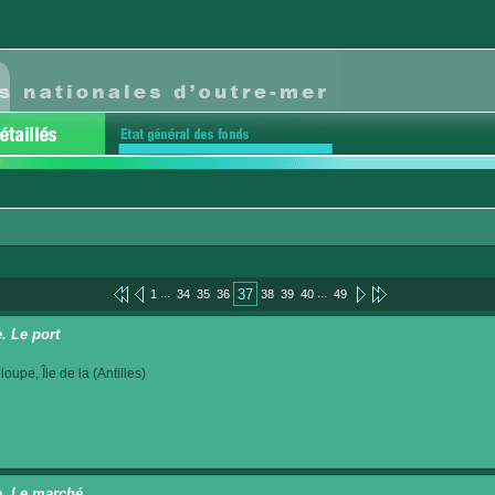
...
...
37
1
34
35
36
38
39
40
49
. Le port
oupe, Île de la (Antilles)
. Le marché