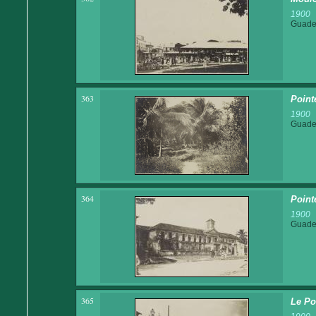
1900
Guadel
363
Pointe
1900
Guadel
364
Pointe
1900
Guadel
365
Le Po