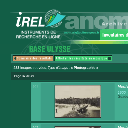
483
images trouvées
, Type d'image :
« Photographie »
Page
37
de 49
361
Moule
1900
Guadel
362
Moule