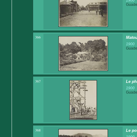
1900
Guadel
366
Matou
1900
Guadel
367
Le ph
1900
Guadel
368
Le po
1900