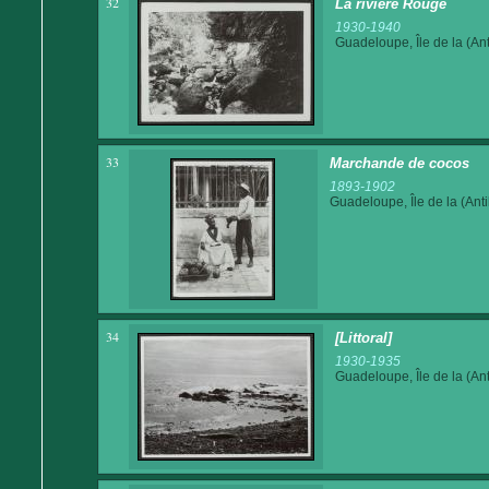
32
La rivière Rouge
1930-1940
Guadeloupe, Île de la (Ant
33
Marchande de cocos
1893-1902
Guadeloupe, Île de la (Anti
34
[Littoral]
1930-1935
Guadeloupe, Île de la (Ant