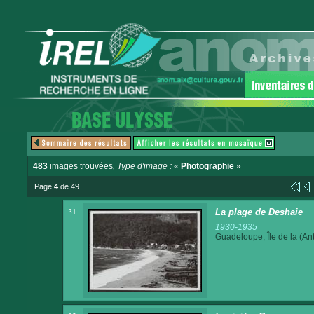
483
images trouvées
, Type d'image :
« Photographie »
Page
4
de 49
31
La plage de Deshaie
1930-1935
Guadeloupe, Île de la (Ant