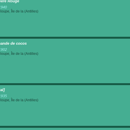
vière Rouge
1940
oupe, Île de la (Antilles)
ande de cocos
1902
oupe, Île de la (Antilles)
ral]
1935
oupe, Île de la (Antilles)