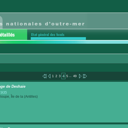
...
4
1
2
3
5
49
age de Deshaie
1935
oupe, Île de la (Antilles)