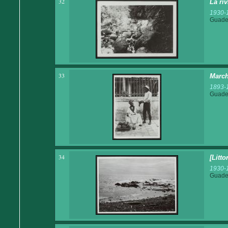
32
La ri
1930-
Guadel
33
March
1893-
Guadel
34
[Litto
1930-
Guadel