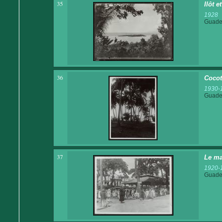
35
Ilôt e
1928
Guadel
36
Cocot
1930-
Guadel
37
Le ma
1920-
Guadel