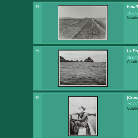
38
Fouil
1930-
Guadel
39
La Po
1930-
Guadel
40
[Croi
1930-
Guadel