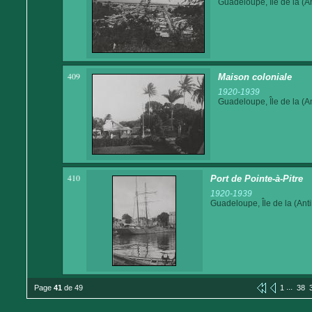
Guadeloupe, Île de la (An
409
Maison coloniale
1920-1939
Guadeloupe, Île de la (An
410
Port de Pointe-à-Pitre
1920-1939
Guadeloupe, Île de la (Anti
...
Page
41
de 49
1
38