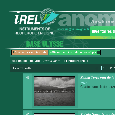
483
images trouvées
, Type d'image :
« Photographie »
...
Page
41
de 49
1
38
401
Basse-Terre vue de la
1946
Guadeloupe, Île de la (An
402
Pointe-Noire. Vue gén