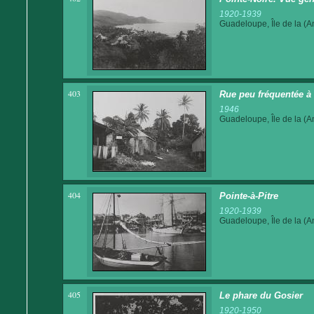
1920-1939
Guadeloupe, Île de la (An
403
Rue peu fréquentée à
1946
Guadeloupe, Île de la (An
404
Pointe-à-Pitre
1920-1939
Guadeloupe, Île de la (An
405
Le phare du Gosier
1920-1950