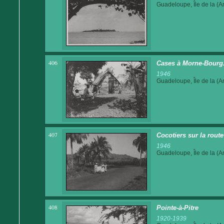
Guadeloupe, Île de la (An
406
Cases à Morne-Bourg.
1946
Guadeloupe, Île de la (An
407
Cocotiers sur la route 
1946
Guadeloupe, Île de la (An
408
Pointe-à-Pitre
1920-1939