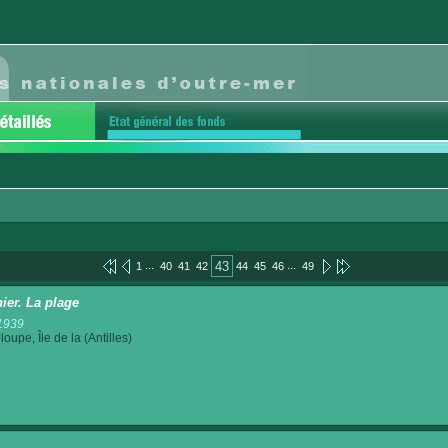
...
...
43
1
40
41
42
44
45
46
49
ier. La plage
1939
oupe, Île de la (Antilles)