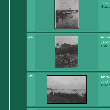
1920-
Guadel
426
Route
1920-
Guadel
427
Le na
1946
Guadel