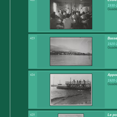
1930-
Guadel
423
Basse
1920-
Guadel
424
Appon
1920-
Guadel
425
Le pon