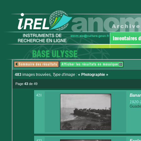
483
images trouvées
, Type d'image :
« Photographie »
Page
43
de 49
421
Banan
1920-
Guadel
422
Ecole