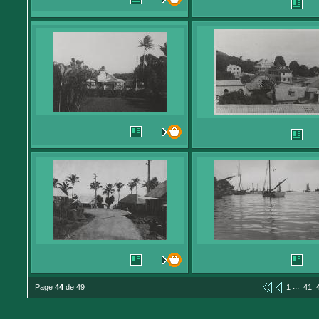
...
Page
44
de 49
1
41