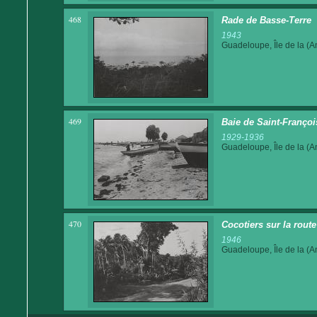
468
Rade de Basse-Terre
1943
Guadeloupe, Île de la (An
469
Baie de Saint-Françoi
1929-1936
Guadeloupe, Île de la (An
470
Cocotiers sur la rout
1946
Guadeloupe, Île de la (An