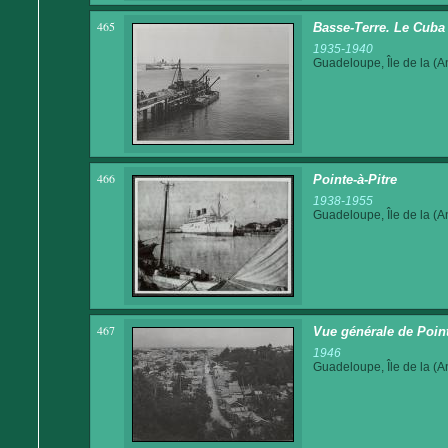
465
Basse-Terre. Le Cuba 
1935-1940
Guadeloupe, Île de la (An
466
Pointe-à-Pitre
1938-1955
Guadeloupe, Île de la (An
467
Vue générale de Pointe
1946
Guadeloupe, Île de la (An