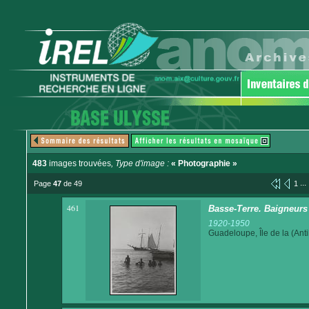
483
images trouvées
, Type d'image :
« Photographie »
...
Page
47
de 49
1
461
Basse-Terre. Baigneurs 
1920-1950
Guadeloupe, Île de la (Anti