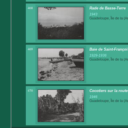
468
Rade de Basse-Terre
1943
Guadeloupe, Île de la (An
469
Baie de Saint-Françoi
1929-1936
Guadeloupe, Île de la (An
470
Cocotiers sur la rout
1946
Guadeloupe, Île de la (An