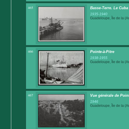
465
Basse-Terre. Le Cuba 
1935-1940
Guadeloupe, Île de la (An
466
Pointe-à-Pitre
1938-1955
Guadeloupe, Île de la (An
467
Vue générale de Pointe
1946
Guadeloupe, Île de la (An