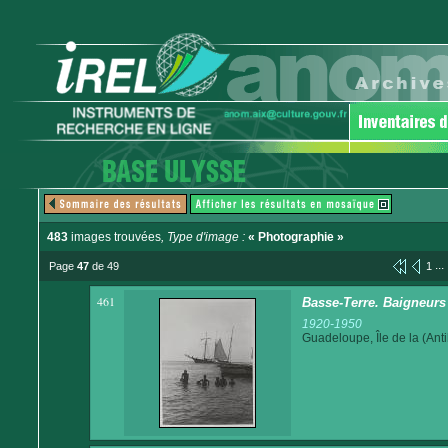
483
images trouvées
, Type d'image :
« Photographie »
...
Page
47
de 49
1
461
Basse-Terre. Baigneurs 
1920-1950
Guadeloupe, Île de la (Anti