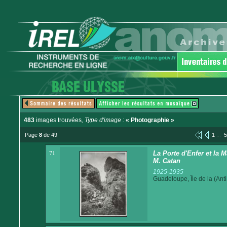
483
images trouvées
, Type d'image :
« Photographie »
...
Page
8
de 49
1
5
71
La Porte d'Enfer et la
M. Catan
1925-1935
Guadeloupe, Île de la (Anti