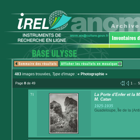
483
images trouvées
, Type d'image :
« Photographie »
...
Page
8
de 49
1
5
71
La Porte d'Enfer et la
M. Catan
1925-1935
Guadeloupe, Île de la (Anti