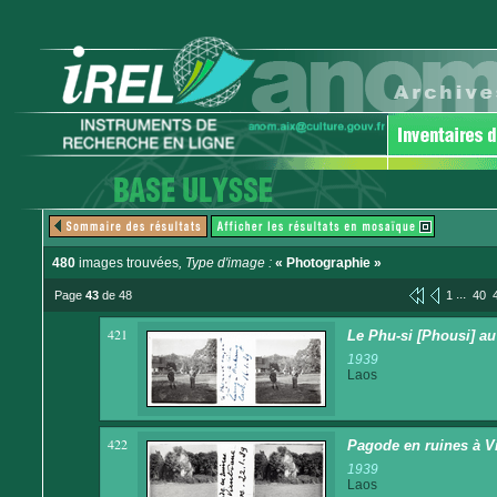
480
images trouvées
, Type d'image :
« Photographie »
...
Page
43
de 48
1
40
421
Le Phu-si [Phousi] au
1939
Laos
422
Pagode en ruines à V
1939
Laos