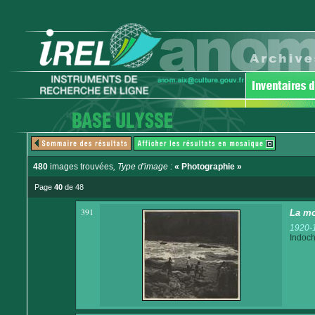
480
images trouvées
, Type d'image :
« Photographie »
Page
40
de 48
391
La mo
1920-
Indoch