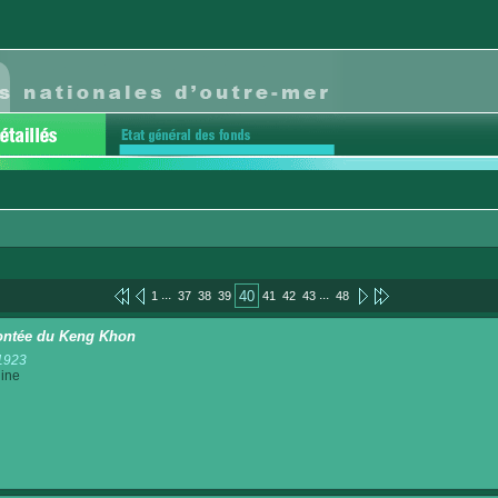
...
...
40
1
37
38
39
41
42
43
48
ntée du Keng Khon
1923
ine