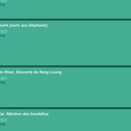
1923
ine
cerfs (ravin aux éléphants)
1923
ine
m Khan. Descente du Keng Luong
1923
ine
ai. Ablution des bouddhas
1923
ine