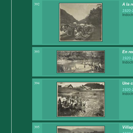
392
A la 
1920-
Indoch
393
En re
1920-
Indoch
394
Une c
1920-
Indoch
395
Villa