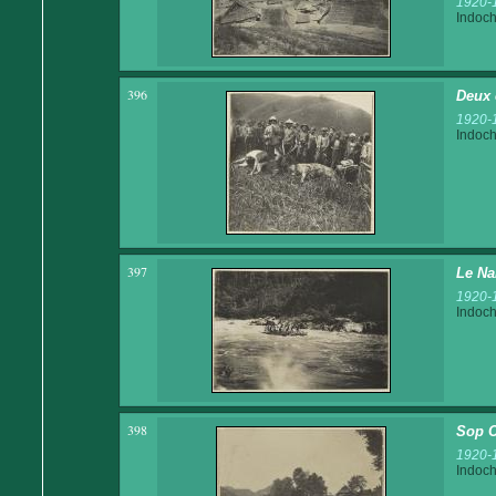
1920-
Indoch
396
Deux 
1920-
Indoch
397
Le Na
1920-
Indoch
398
Sop C
1920-
Indoch