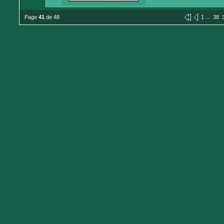
...
Page
41
de 48
1
38