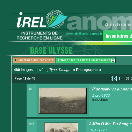
480
images trouvées
, Type d'image :
« Photographie »
...
Page
41
de 48
1
38
401
P'ongsaly vu du somm
1920-1923
Indochine
402
A-Kha O Ma, Pu Sang e
1920-1923