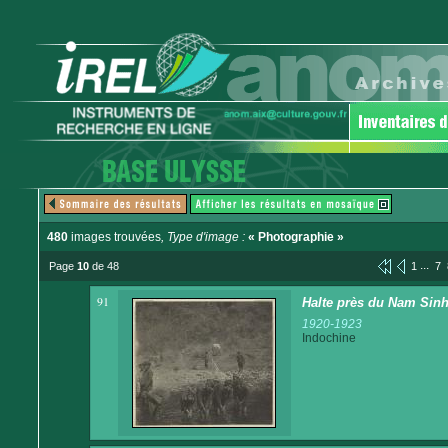
480
images trouvées
, Type d'image :
« Photographie »
...
Page
10
de 48
1
7
91
Halte près du Nam Sin
1920-1923
Indochine