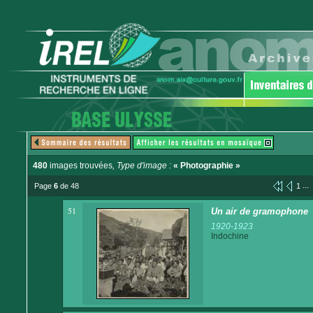
480
images trouvées
, Type d'image :
« Photographie »
...
Page
6
de 48
1
51
Un air de gramophone
1920-1923
Indochine