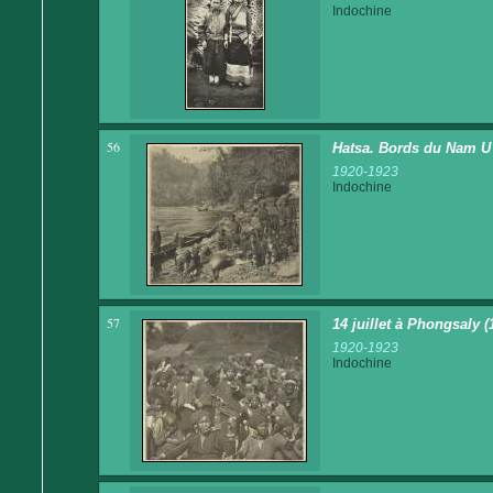
Indochine
56
Hatsa. Bords du Nam U
1920-1923
Indochine
57
14 juillet à Phongsaly (
1920-1923
Indochine