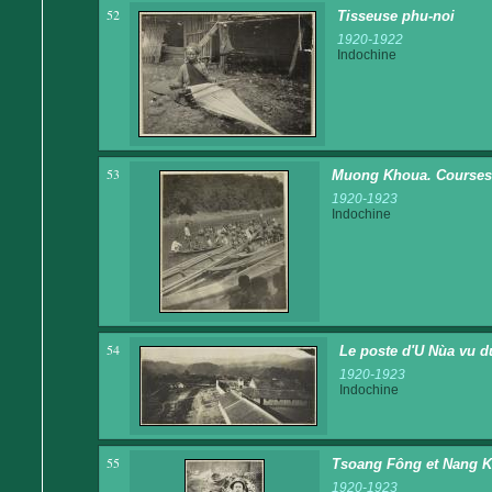
52
Tisseuse phu-noi
1920-1922
Indochine
53
Muong Khoua. Courses
1920-1923
Indochine
54
Le poste d'U Nùa vu d
1920-1923
Indochine
55
Tsoang Fông et Nang 
1920-1923