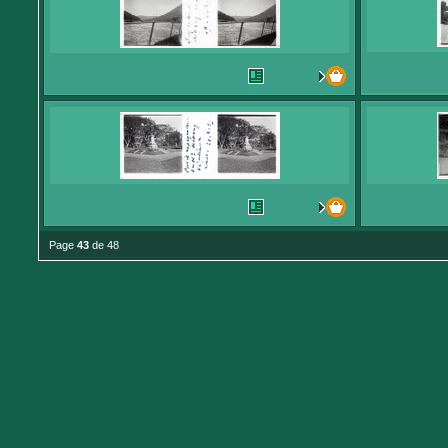
Page
43
de 48