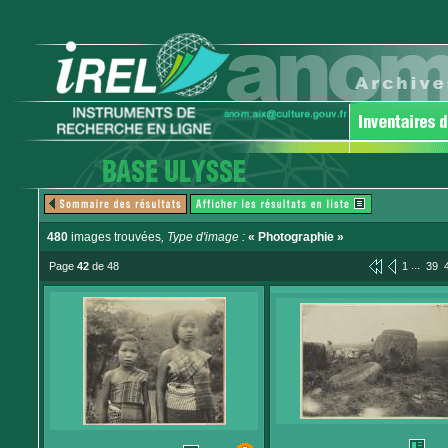
480
images trouvées
, Type d'image :
« Photographie »
...
Page
42
de 48
1
39