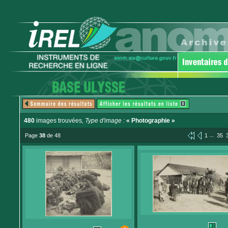
480
images trouvées
, Type d'image :
« Photographie »
...
Page
38
de 48
1
35