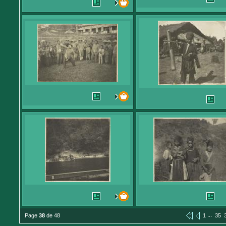
...
Page
38
de 48
1
35