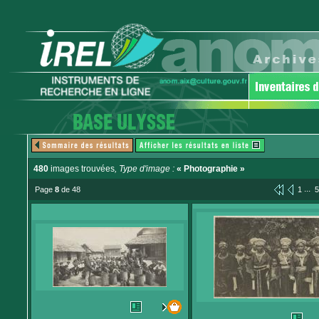
480
images trouvées
, Type d'image :
« Photographie »
...
Page
8
de 48
1
5