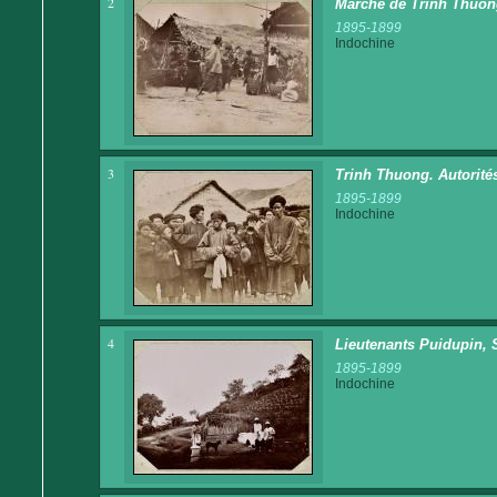
2
Marché de Trinh Thuo
1895-1899
Indochine
3
Trinh Thuong. Autorité
1895-1899
Indochine
4
Lieutenants Puidupin, 
1895-1899
Indochine