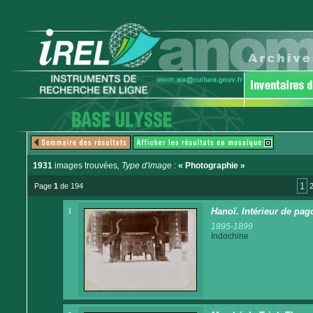
1931
images trouvées
, Type d'image :
« Photographie »
1
Page
1
de 194
1
Hanoï. Intérieur de pag
1895-1899
Indochine