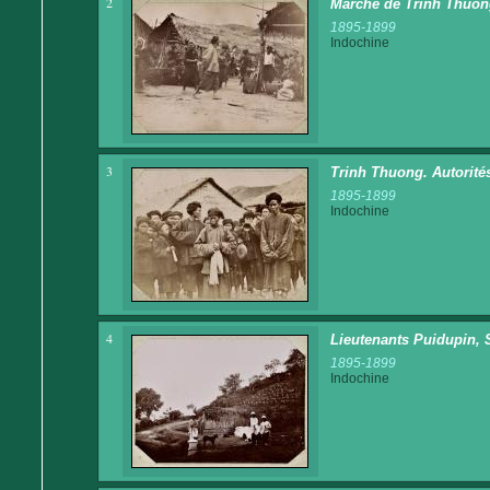
2
Marché de Trinh Thuo
1895-1899
Indochine
3
Trinh Thuong. Autorité
1895-1899
Indochine
4
Lieutenants Puidupin, 
1895-1899
Indochine