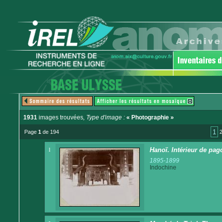
1931
images trouvées
, Type d'image :
« Photographie »
1
Page
1
de 194
1
Hanoï. Intérieur de pag
1895-1899
Indochine