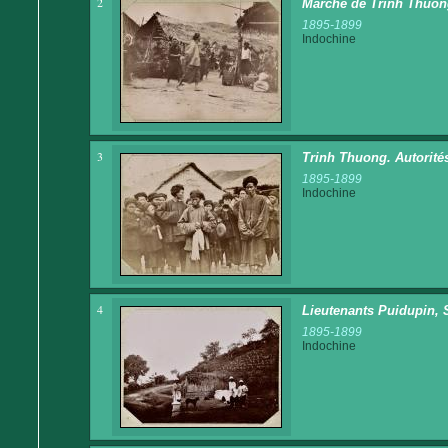
2
Marché de Trinh Thuo
1895-1899
Indochine
3
Trinh Thuong. Autorité
1895-1899
Indochine
4
Lieutenants Puidupin, 
1895-1899
Indochine