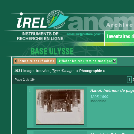
1931
images trouvées
, Type d'image :
« Photographie »
1
Page
1
de 194
1
Hanoï. Intérieur de pag
1895-1899
Indochine