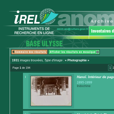
1931
images trouvées
, Type d'image :
« Photographie »
1
Page
1
de 194
1
Hanoï. Intérieur de pag
1895-1899
Indochine