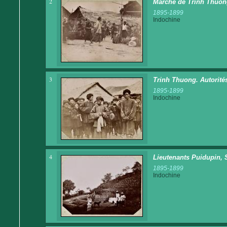
2
Marché de Trinh Thuo
1895-1899
Indochine
3
Trinh Thuong. Autorité
1895-1899
Indochine
4
Lieutenants Puidupin, 
1895-1899
Indochine