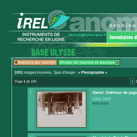
1931
images trouvées
, Type d'image :
« Photographie »
1
Page
1
de 194
1
Hanoï. Intérieur de pag
1895-1899
Indochine