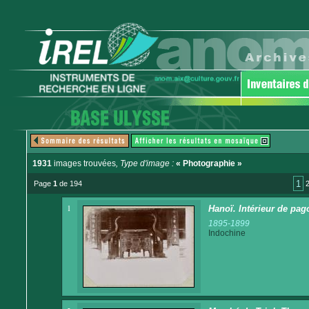
1931
images trouvées
, Type d'image :
« Photographie »
1
Page
1
de 194
1
Hanoï. Intérieur de pag
1895-1899
Indochine