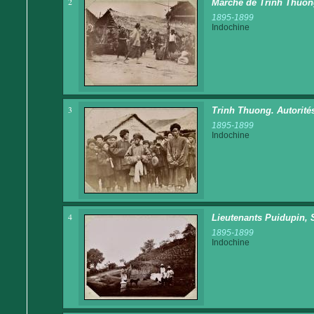
2
Marché de Trinh Thuo
1895-1899
Indochine
3
Trinh Thuong. Autorité
1895-1899
Indochine
4
Lieutenants Puidupin, 
1895-1899
Indochine