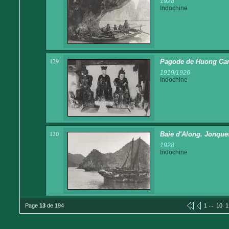
1928
Indochine
129
Pagode de Huong Can
1919/1926
Indochine
130
Baie d'Along. Jonque
1928
Indochine
...
Page
13
de 194
1
10
1