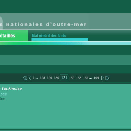
...
...
131
1
128
129
130
132
133
134
194
 Tonkinoise
1926
ine