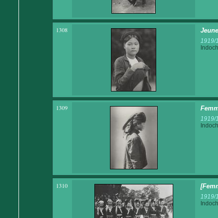
1308
Jeune
1919/
Indoch
1309
Femme
1919/
Indoch
1310
[Femm
1919/
Indoch