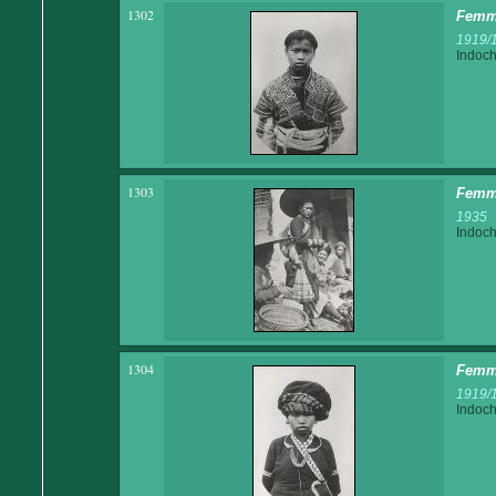
1302
Femm
1919/
Indoch
1303
Femm
1935
Indoch
1304
Femm
1919/
Indoch