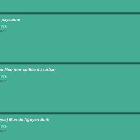
 paysanne
1926
ine
 Méo noir coiffée du turban
1926
ine
es] Man de Nguyen Binh
1926
ine