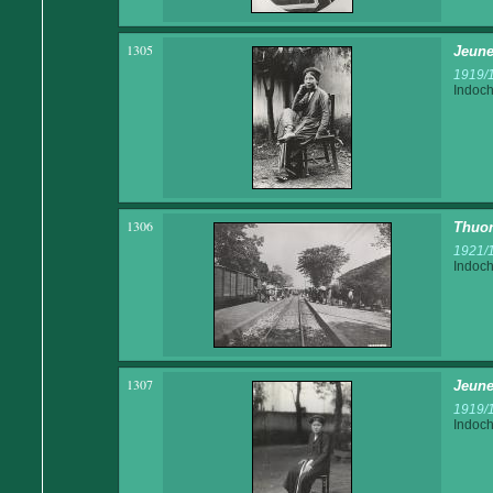
1305
Jeune
1919/
Indoch
1306
Thuon
1921/
Indoch
1307
Jeune
1919/
Indoch