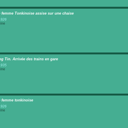
 femme Tonkinoise assise sur une chaise
1926
ine
g Tin. Arrivée des trains en gare
1935
ine
 femme tonkinoise
1926
ine