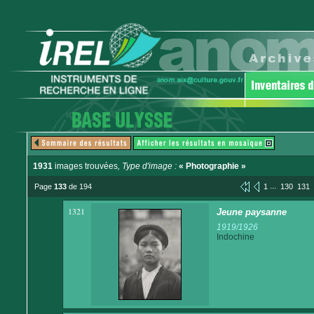
1931
images trouvées
, Type d'image :
« Photographie »
...
Page
133
de 194
1
130
131
1321
Jeune paysanne
1919/1926
Indochine