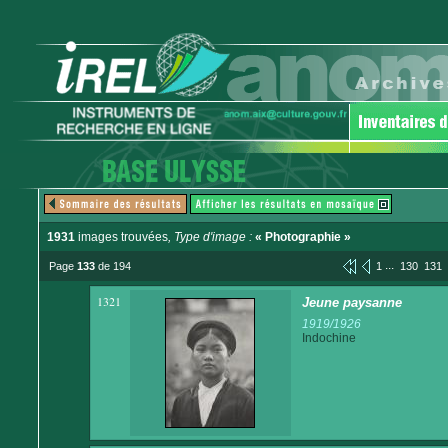
1931
images trouvées
, Type d'image :
« Photographie »
...
Page
133
de 194
1
130
131
1321
Jeune paysanne
1919/1926
Indochine