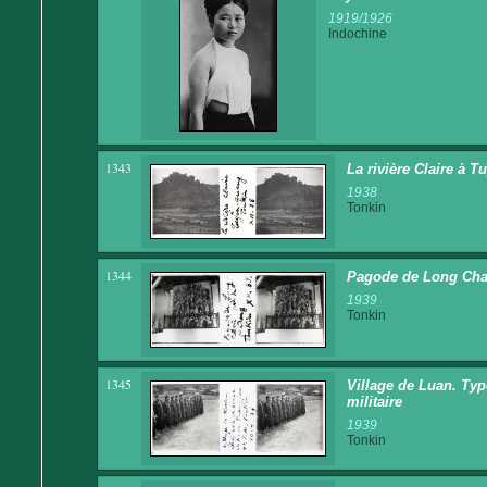
1919/1926
Indochine
1343
La rivière Claire à 
1938
Tonkin
1344
Pagode de Long Cha
1939
Tonkin
1345
Village de Luan. Type
militaire
1939
Tonkin