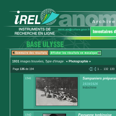
1931
images trouvées
, Type d'image :
« Photographie »
...
Page
135
de 194
1
132
133
1341
Sampaniers préparan
1919/1926
Indochine
1342
Paysanne tonkinoise