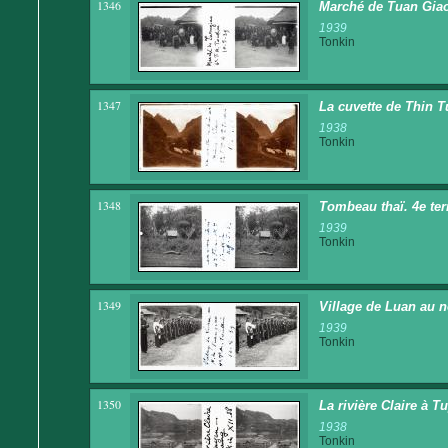
1346
Marché de Tuan Giao. 
1939
Tonkin
1347
La cuvette de Thin T
1938
Tonkin
1348
Tombeau thaï. 4e terr
1939
Tonkin
1349
Village de Luan au no
1939
Tonkin
1350
La rivière Claire à 
1938
Tonkin