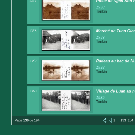
1357
Poste de Ngan Son h
1938
Tonkin
1358
Marché de Tuan Giao. 
1939
Tonkin
1359
Radeau au bac de Nuo
1938
Tonkin
1360
Village de Luan au no
1939
Tonkin
...
Page
136
de 194
1
133
134