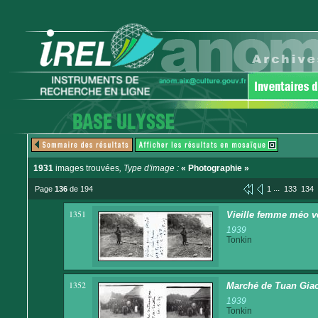
1931
images trouvées
, Type d'image :
« Photographie »
...
Page
136
de 194
1
133
134
1351
Vieille femme méo v
1939
Tonkin
1352
Marché de Tuan Giao. 
1939
Tonkin