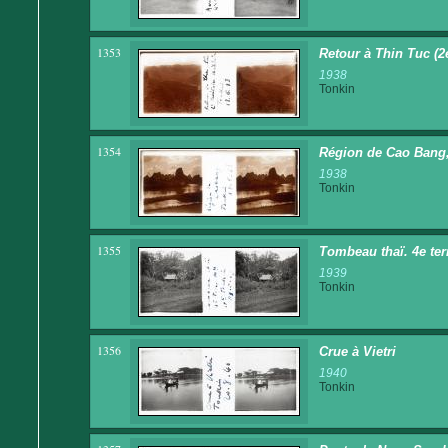
1353
Retour à Thin Tuc (2e 
1938
Tonkin
1354
Région de Cao Bang, 2
1938
Tonkin
1355
Tombeau thaï. 4e terr
1939
Tonkin
1356
Crue à Vietri
1940
Tonkin