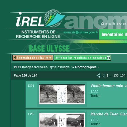
1931
images trouvées
, Type d'image :
« Photographie »
...
Page
136
de 194
1
133
134
1351
Vieille femme méo v
1939
Tonkin
1352
Marché de Tuan Giao. 
1939
Tonkin