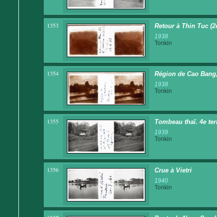
1353
Retour à Thin Tuc (2e 
1938
Tonkin
1354
Région de Cao Bang, 2
1938
Tonkin
1355
Tombeau thaï. 4e terr
1939
Tonkin
1356
Crue à Vietri
1940
Tonkin