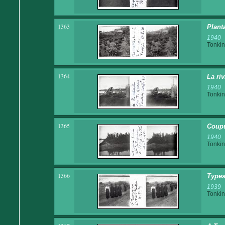
1363
Plant
1940
Tonkin
1364
La ri
1940
Tonkin
1365
Coupu
1940
Tonkin
1366
Types 
1939
Tonkin