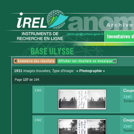
1931
images trouvées
, Type d'image :
« Photographie »
Page
137
de 194
1361
Coupu
1940
Tonkin
1362
Coupu
1940
Tonkin