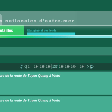
...
...
137
1
134
135
136
138
139
140
194
re de la route de Tuyen Quang à Vietri
re de la route de Tuyen Quang à Vietri