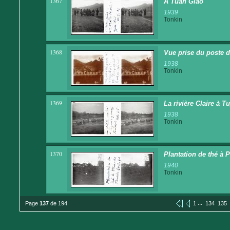
1367
A Tuan Giao
1939
Tonkin
1368
Vue prise du poste de
1938
Tonkin
1369
La rivière Claire à 
1938
Tonkin
1370
Plantation de thé à 
1940
Tonkin
...
Page
137
de 194
1
134
135