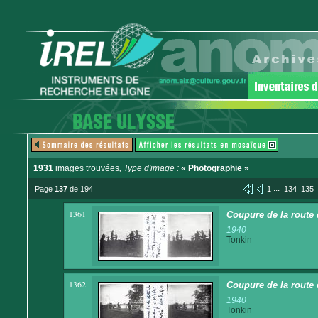
1931
images trouvées
, Type d'image :
« Photographie »
...
Page
137
de 194
1
134
135
1361
Coupure de la route 
1940
Tonkin
1362
Coupure de la route 
1940
Tonkin