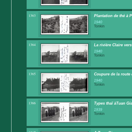
1363
Plantation de thé à 
1940
Tonkin
1364
La rivière Claire ve
1940
Tonkin
1365
Coupure de la route 
1940
Tonkin
1366
Types thaï àTuan Giao
1939
Tonkin