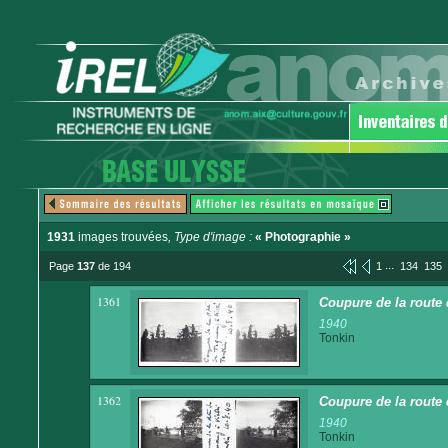
1931
images trouvées
, Type d'image :
« Photographie »
...
Page
137
de 194
1
134
135
1361
Coupure de la route 
1940
Tonkin
1362
Coupure de la route 
1940
Tonkin