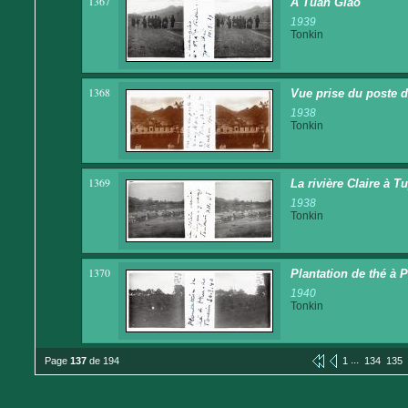
1367
A Tuan Giao
1939
Tonkin
1368
Vue prise du poste de
1938
Tonkin
1369
La rivière Claire à 
1938
Tonkin
1370
Plantation de thé à 
1940
Tonkin
...
Page
137
de 194
1
134
135