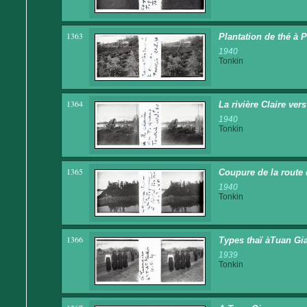
1363
Plantation de thé à 
1940
Tonkin
1364
La rivière Claire ve
1940
Tonkin
1365
Coupure de la route 
1940
Tonkin
1366
Types thaï àTuan Giao
1939
Tonkin